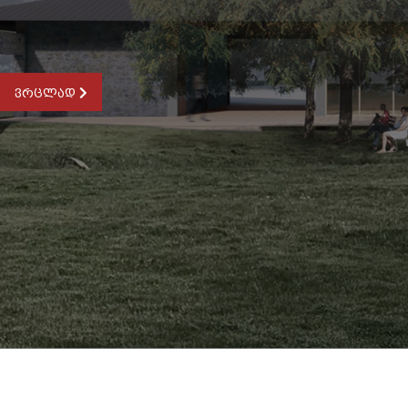
ვრცლად