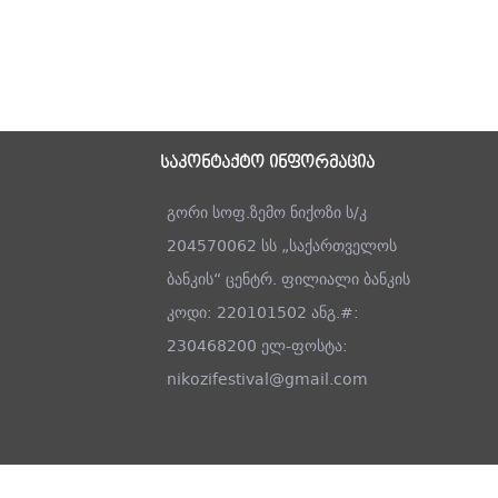
საკონტაქტო ინფორმაცია
გორი სოფ.ზემო ნიქოზი ს/კ
204570062 სს „საქართველოს
ბანკის“ ცენტრ. ფილიალი ბანკის
კოდი: 220101502 ანგ.#:
230468200 ელ-ფოსტა:
nikozifestival@gmail.com