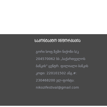
საკონტაქტო ინფორმაცია
გორი სოფ.ზემო ნიქოზი ს/კ
204570062 სს „საქართველოს
ბანკის“ ცენტრ. ფილიალი ბანკის
კოდი: 220101502 ანგ.#:
230468200 ელ-ფოსტა:
nikozifestival@gmail.com