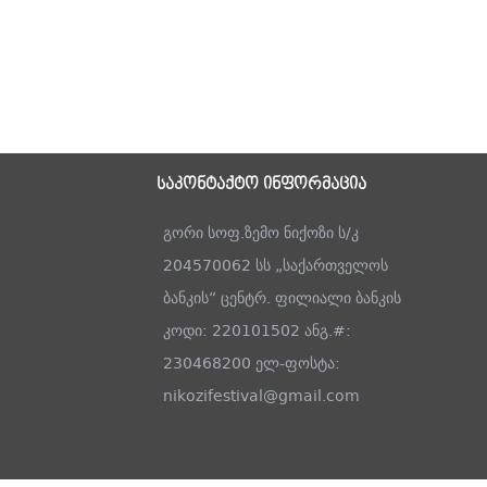
საკონტაქტო ინფორმაცია
გორი სოფ.ზემო ნიქოზი ს/კ
204570062 სს „საქართველოს
ბანკის“ ცენტრ. ფილიალი ბანკის
კოდი: 220101502 ანგ.#:
230468200 ელ-ფოსტა:
nikozifestival@gmail.com