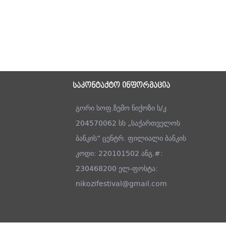
საკონტაქტო ინფორმაცია
გორი სოფ.ზემო ნიქოზი ს/კ
204570062 სს „საქართველოს
ბანკის“ ცენტრ. ფილიალი ბანკის
კოდი: 220101502 ანგ.#:
230468200 ელ-ფოსტა:
nikozifestival@gmail.com